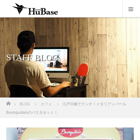
STAFF BLOG
ホーム
BLOG
カフェ
江戸川橋でランチ！イタリアンバール
Buongustaioのパスタセット！