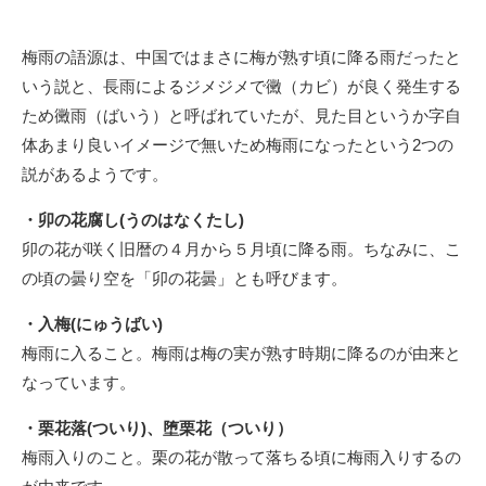
梅雨の語源は、中国ではまさに梅が熟す頃に降る雨だったと
いう説と、長雨によるジメジメで黴（カビ）が良く発生する
ため黴雨（ばいう）と呼ばれていたが、見た目というか字自
体あまり良いイメージで無いため梅雨になったという2つの
説があるようです。
・卯の花腐し(うのはなくたし)
卯の花が咲く旧暦の４月から５月頃に降る雨。ちなみに、こ
の頃の曇り空を「卯の花曇」とも呼びます。
・入梅(にゅうばい)
梅雨に入ること。梅雨は梅の実が熟す時期に降るのが由来と
なっています。
・栗花落(ついり)、堕栗花（ついり）
梅雨入りのこと。栗の花が散って落ちる頃に梅雨入りするの