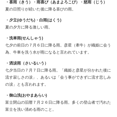
・喜雨（きう）・雨喜び（あまよろこび）・慈雨（じう）
夏の日照りが続いた後に降る喜びの雨。
・夕立(ゆうだち)・白雨(はくう)
夏の夕方に降る激しい雨。
・洗車雨(せんしゃう)
七夕の前日の７月６日に降る雨。彦星（牽牛）が織姫に会う
為、牛車を洗う水が雨になると言われています。
・洒涙雨（さいるいう）
七夕当日の７月７日に降る雨。「織姫と彦星が分かれた後に
流す寂しさの涙」、あるいは「会う事ができずに流す悲しみ
の涙」とも言われます。
・御山洗(おやまあらい)
富士閉山の旧暦７月２６日に降る雨。多くの登山者で汚れた
富士を洗い清める雨のこと。