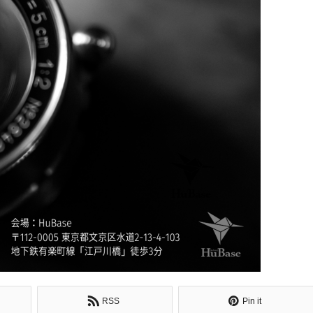
RSS
Pin it