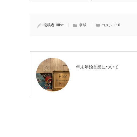
投稿者:
lilisc
卓球
コメント:
0
年末年始営業について