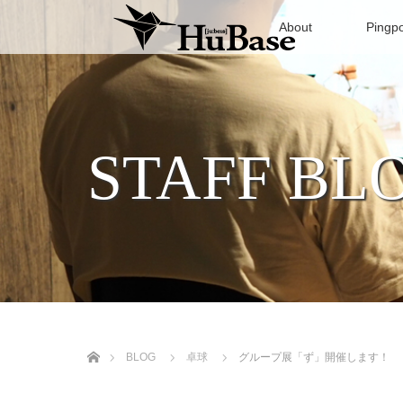
About
Pingp
STAFF BL
ホーム
BLOG
卓球
グループ展「ず」開催します！