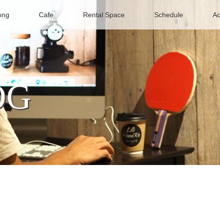
ong
Cafe
Rental Space
Schedule
Ac
OG