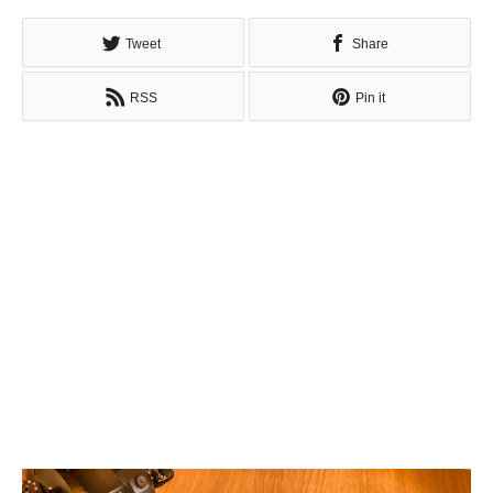
Tweet
Share
RSS
Pin it