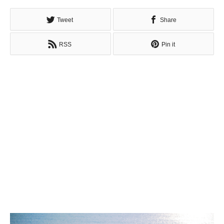
Tweet
Share
RSS
Pin it