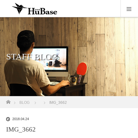
STAFF BLOG
ホーム
BLOG
IMG_3662
2018.04.24
IMG_3662