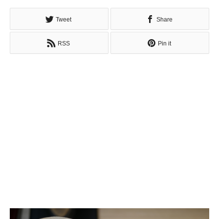
Tweet
Share
RSS
Pin it