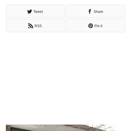
Tweet
Share
RSS
Pin it