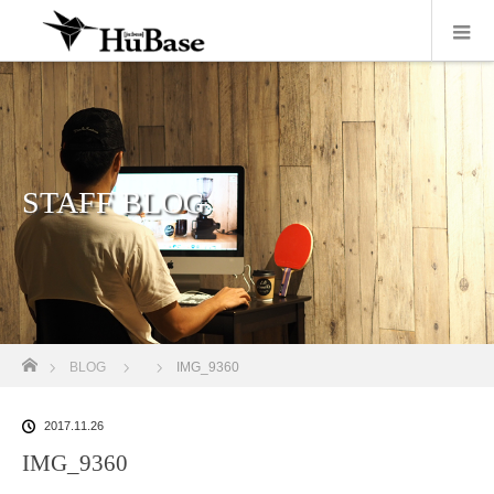
STAFF BLOG
ホーム
BLOG
IMG_9360
2017.11.26
IMG_9360