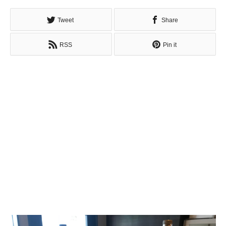
Tweet
Share
RSS
Pin it