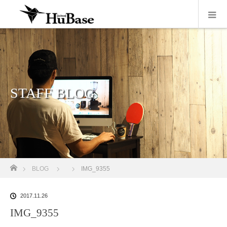
STAFF BLOG
ホーム
BLOG
IMG_9355
2017.11.26
IMG_9355