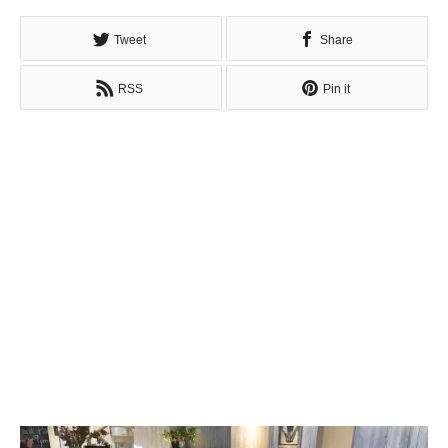
Tweet
Share
RSS
Pin it