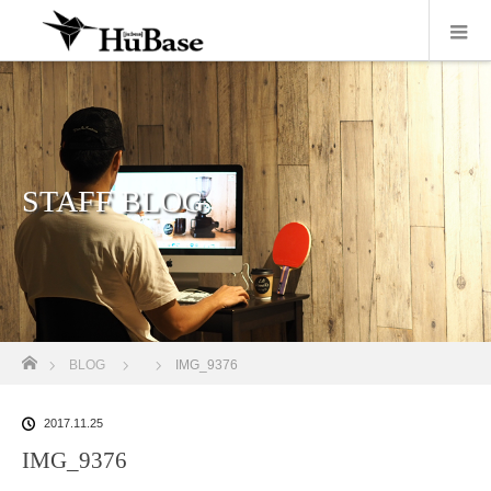
STAFF BLOG
ホーム
BLOG
IMG_9376
2017.11.25
IMG_9376