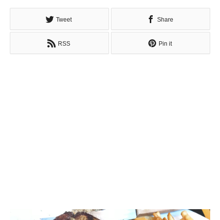
Tweet
Share
RSS
Pin it