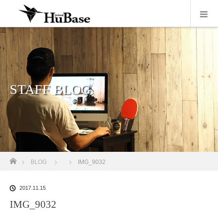
STAFF BLOG
ホーム
BLOG
IMG_9032
2017.11.15
IMG_9032