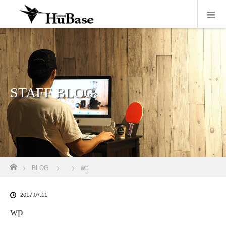
STAFF BLOG
ホーム
BLOG
wp
2017.07.11
wp