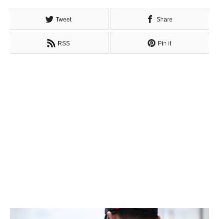
Tweet
Share
RSS
Pin it