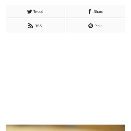
Tweet
Share
RSS
Pin it