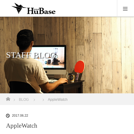
STAFF BLOG
ホーム
BLOG
AppleWatch
2017.06.22
AppleWatch