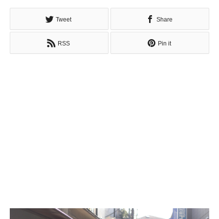
Tweet
Share
RSS
Pin it