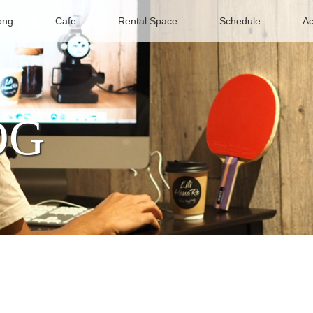
ong
Cafe
Rental Space
Schedule
Ac
OG