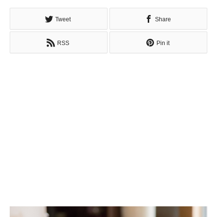
Tweet
Share
RSS
Pin it