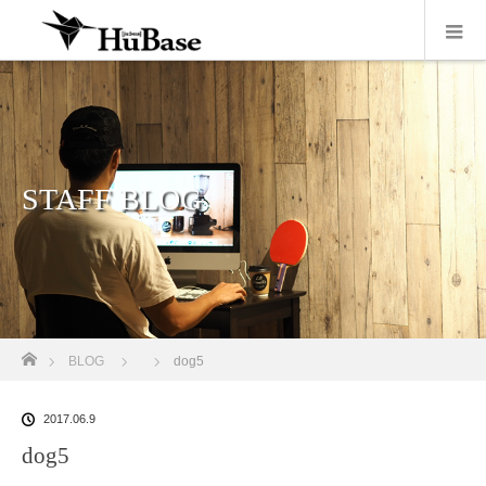
STAFF BLOG
ホーム
BLOG
dog5
2017.06.9
dog5