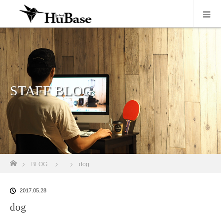
STAFF BLOG
ホーム
BLOG
dog
2017.05.28
dog