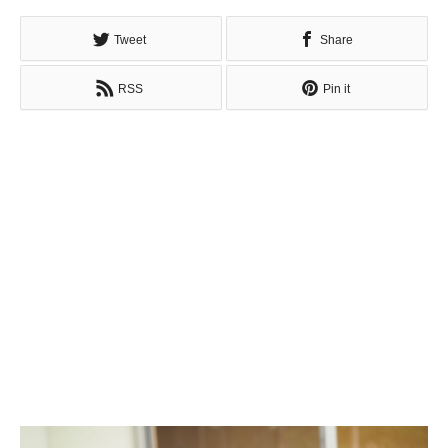
Tweet
Share
RSS
Pin it