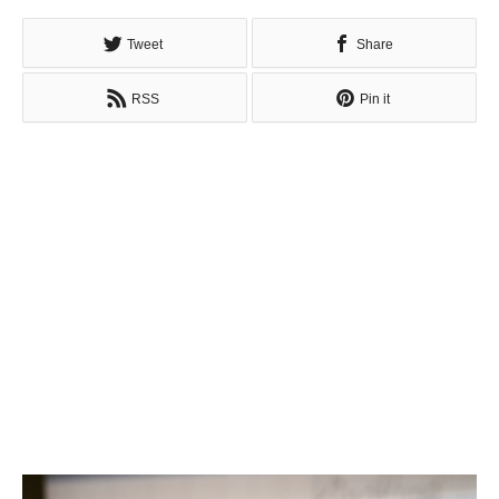
Tweet
Share
RSS
Pin it