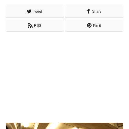
Tweet
Share
RSS
Pin it