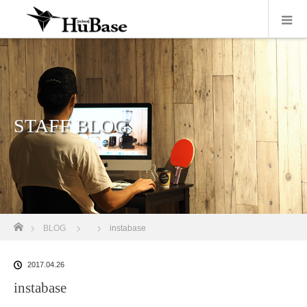
STAFF BLOG
ホーム
BLOG
instabase
2017.04.26
instabase