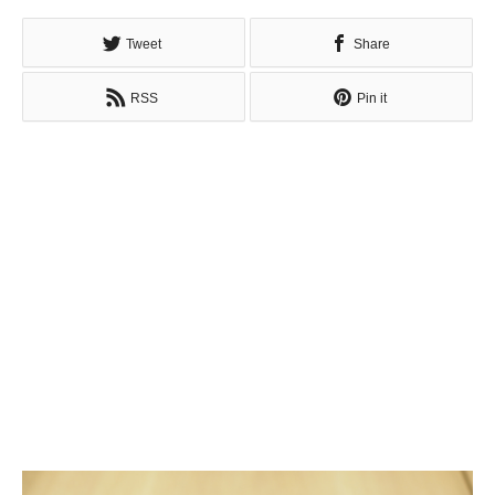
Tweet
Share
RSS
Pin it